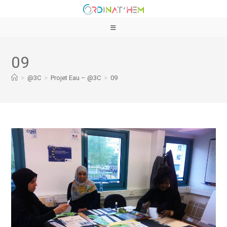
09
>
@3C
>
Projet Eau – @3C
>
09