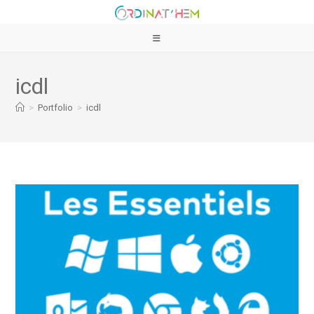
icdl
>
Portfolio
>
icdl