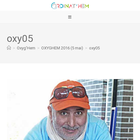
oxy05
>
Oxyg'Hem
>
OXYGHEM 2016 (5 mai)
>
oxy05