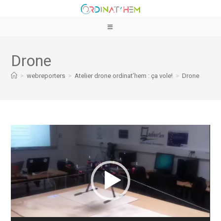
Drone
>
webreporters
>
Atelier drone ordinat’hem : ça vole!
>
Drone
Lecteur
vidéo